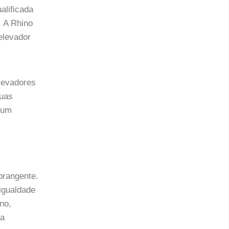
alificada
. A Rhino
elevador
Elevadores
suas
 um
brangente.
igualdade
no,
 a