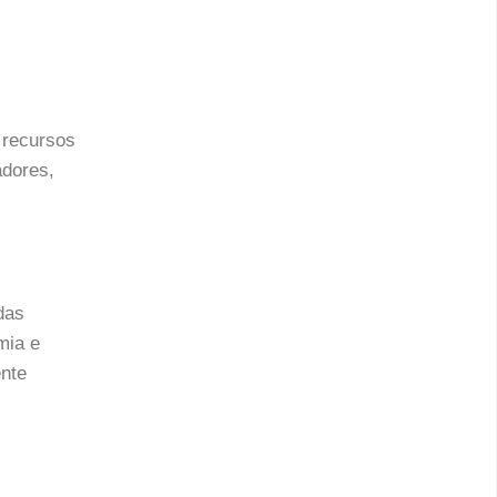
 recursos
adores,
das
mia e
ente