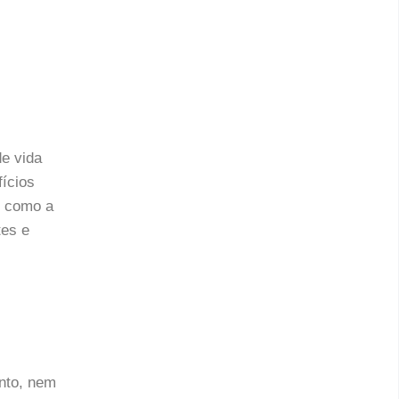
e vida
fícios
e como a
tes e
nto, nem