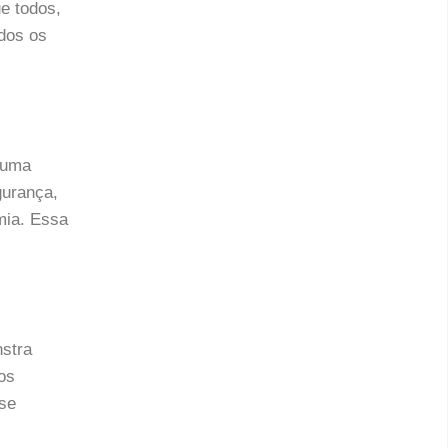
e todos,
odos os
o uma
gurança,
mia. Essa
nstra
os
ase